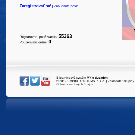
Zaregistrovať sa!
|
Zabudnuté heslo
55363
Registrovaní používatelia:
0
Používatelia online:
E-learningový systém
MY e-ducation
216.73.217.65
/
e
© 2012 EMPIRE SYSTEMS, s. r. o. | Zakladateľ skupiny
Ochrana osobných údajov