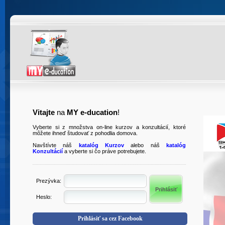
Vitajte
na
MY e-ducation
!
Vyberte si z množstva on-line kurzov a konzultácií, ktoré
môžete ihneď študovať z pohodlia domova.
Navštívte náš
katalóg Kurzov
alebo náš
katalóg
Konzultácií
a vyberte si čo práve potrebujete.
Prezývka:
Heslo:
Prihlásiť sa cez Facebook