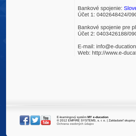
Bankové spojenie:
Slove
Účet 1: 0402648424/09
Bankové spojenie pre pl
Účet 2: 0403426188/09
E-mail: info@e-ducation
Web: http://www.e-duca
E-learningový systém
MY e-ducation
216.73.217.92
/
e
© 2012 EMPIRE SYSTEMS, s. r. o. | Zakladateľ skupiny
Ochrana osobných údajov