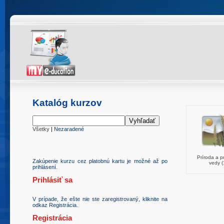
Katalóg kurzov
Všetky
|
Nezaradené
Príroda a p
Zakúpenie kurzu cez platobnú kartu je možné až po
vedy (
prihlásení.
Prihlásiť sa
V prípade, že ešte nie ste zaregistrovaný, kliknite na
odkaz Registrácia.
Registrácia