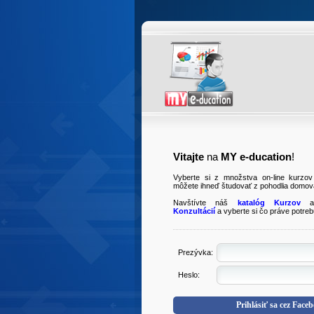
Vitajte
na
MY e-ducation
!
Vyberte si z množstva on-line kurzov 
môžete ihneď študovať z pohodlia domov
Navštívte náš
katalóg Kurzov
al
Konzultácií
a vyberte si čo práve potreb
Prezývka:
Heslo:
Prihlásiť sa cez Face