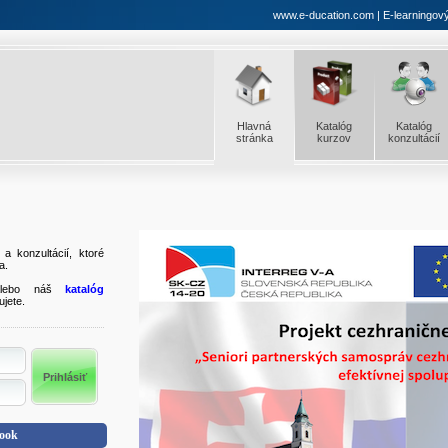
www.e-ducation.com | E-learningový 
Hlavná
Katalóg
Katalóg
stránka
kurzov
konzultácií
a konzultácií, ktoré
a.
ebo náš
katalóg
ujete.
book