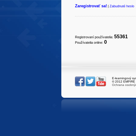
Zaregistrovať sa!
|
Zabudnuté heslo
55361
Registrovaní používatelia:
0
Používatelia online:
E-learningový s
© 2012 EMPIRE S
Ochrana osobný