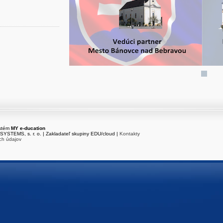
ystém
MY e-ducation
216.73.216.175
/
es-dbs-01
YSTEMS, s. r. o. | Zakladateľ skupiny EDU/cloud |
Kontakty
ch údajov