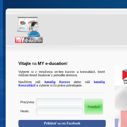
Vitajte
na
MY e-ducation
!
Vyberte si z množstva on-line kurzov a konzultácií, ktoré
môžete ihneď študovať z pohodlia domova.
Navštívte náš
katalóg Kurzov
alebo náš
katalóg
Konzultácií
a vyberte si čo práve potrebujete.
Prezývka:
Heslo:
Prihlásiť sa cez Facebook