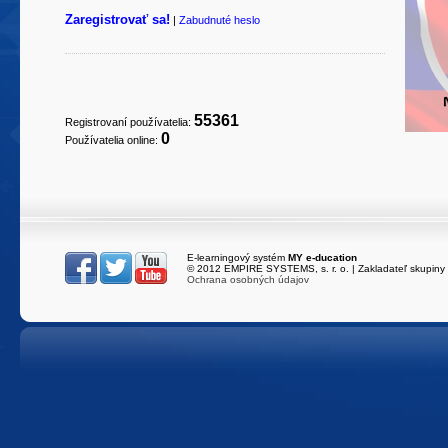
Zaregistrovať sa!
|
Zabudnuté heslo
55361
Registrovaní používatelia:
0
Používatelia online:
E-learningový systém
MY e-ducation
216.73.217.2
/
es-
© 2012 EMPIRE SYSTEMS, s. r. o. | Zakladateľ skupiny
Ochrana osobných údajov