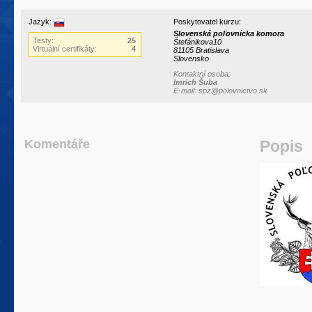
Jazyk:
Poskytovatel kurzu:
Slovenská poľovnícka komora
Testy:
25
Štefánikova10
Virtuální certifikáty:
4
81105 Bratislava
Slovensko
Kontaktní osoba:
Imrich Šuba
E-mail: spz@polovnictvo.sk
Komentáře
Popis