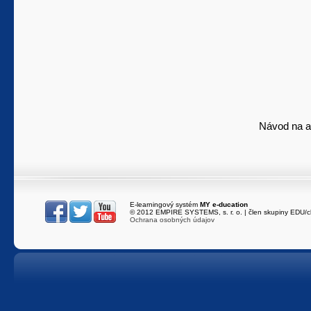
Návod na a
E-learningový systém
MY e-ducation
216.73.216.5
/
es-
© 2012 EMPIRE SYSTEMS, s. r. o. | člen skupiny EDU/c
Ochrana osobných údajov