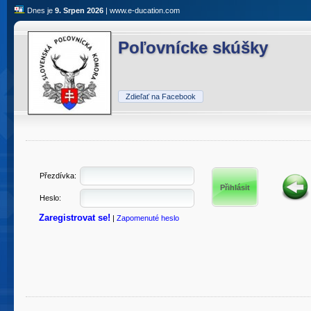
Dnes je
9. Srpen 2026
|
www.e-ducation.com
Poľovnícke skúšky
Zdieľať na Facebook
Přezdívka:
Heslo:
Zaregistrovat se!
|
Zapomenuté heslo